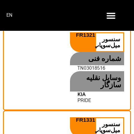
EN
صفحه اصلی
FR1321
سنسور
میل‌سوپاپ
شماره فنی
TN03018516
وسایل نقلیه
سازگار
KIA
PRIDE
FR1331
سنسور
میل‌سوپاپ