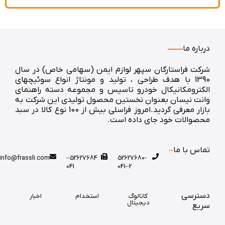
درباره ما
شرکت فراستارگان سپهر لوازم ایمن (سهامی خاص) در سال
1390 با هدف طراحی ، تولید و مونتاژ انواع سوئیچهای
الکترومکانیکال خودرو تاسیس و مجموعه دسته راهنمای
وانت نیسان بعنوان نخستین محصول تولیدی این شرکت به
بازار معرفی گردید.امروز فراسلی بیش از 100 نوع کالا در سبد
محصوالات خود جای داده است.
تماس با ما
info@frassli.com
52627684–
52627680-
041
2–041
دسترسی
کاتالوگ
استخدام
اخبار
دیجیتال
سریع