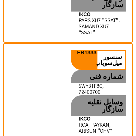
سازگار
IKCO
PARS XU7 “SSAT”,
SAMAND XU7
“SSAT”
FR1333
سنسور
میل‌سوپاپ
شماره فنی
5WY31F8C,
72400700
وسایل نقلیه
سازگار
IKCO
ROA, PAYKAN,
ARISUN “OHV”