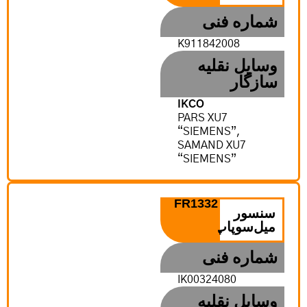
شماره فنی
K911842008
وسایل نقلیه
سازگار
IKCO
PARS XU7
“SIEMENS”,
SAMAND XU7
“SIEMENS”
FR1332
سنسور
میل‌سوپاپ
شماره فنی
IK00324080
وسایل نقلیه