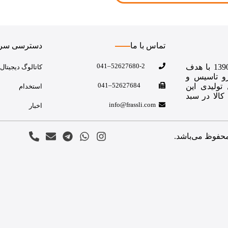
تماس با ما
دسترسی سری
52627680-2–041
شرکت فراستارگان سپهر لوازم ایمن (سهامی خاص) در سال 1390 با هدف
کاتالوگ دیجیتال
رو تاسیس و
52627684–041
تولیدی این
استخدام
فی گردید.امروز فراسلی بیش از 100 نوع کالا در سبد
info@frassli.com
اخبار
محفوظ می‌باشد.