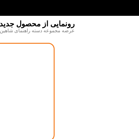
رونمایی از محصول جدید
عرضه مجموعه دسته راهنمای شاهین با کد FR 1914 به شبکه نمایندگان فراسل