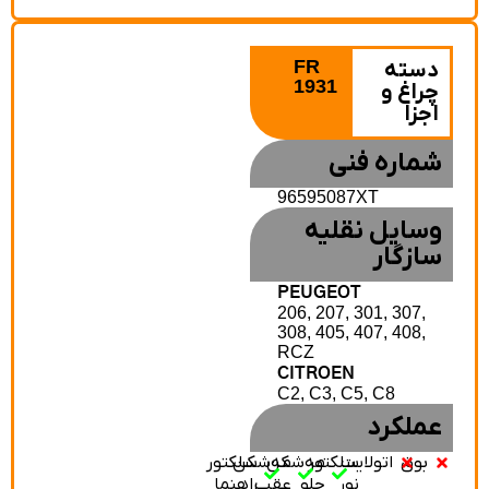
FR
دسته
1931
چراغ و
اجزا
شماره فنی
96595087XT
وسایل نقلیه
سازگار
PEUGEOT
206, 207, 301, 307,
308, 405, 407, 408,
RCZ
CITROEN
C2, C3, C5, C8
عملکرد
بوق
اتولایت
سلکتور
مه‌شکن
مه‌شکن
سلکتور
نور
جلو
عقب
راهنما