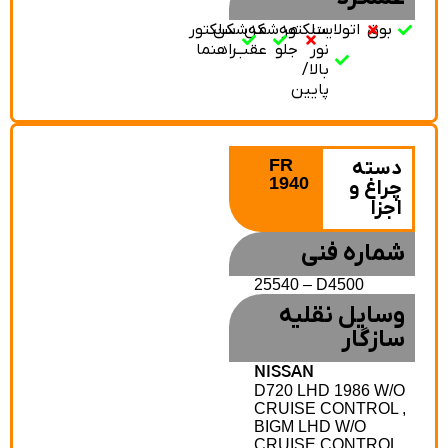
بوق
اتولایت
سلکتور
مه‌شکن
مه‌شکن
سلکتور
نور
جلو
عقب
راهنما
بالا/
پایین
FR
دسته
1940
چراغ و
اجزا
شماره فنی
25540 – D4500
وسایل نقلیه
سازگار
NISSAN
D720 LHD 1986 W/O
CRUISE CONTROL ,
BIGM LHD W/O
CRUISE CONTROL