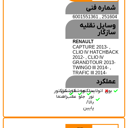
شماره فنی
6001551361 , 251604
وسایل نقلیه
سازگار
RENAULT
CAPTURE 2013- ,
CLIO IV HATCHBAC
2012- , CLIO IV
GRANDTOUR 2013-
TWINGO III 2014- ,
TRAFIC III 2014-
عملکرد
بوق
اتولایت
سلکتور
مه‌شکن
مه‌شکن
سلکتور
نور
جلو
عقب
راهنما
بالا/
پایین