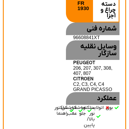
FR
دسته
1930
چراغ و
اجزا
شماره فنی
96608841XT
وسایل نقلیه
سازگار
PEUGEOT
206, 207, 307, 308,
407, 807
CITROEN
C2, C3, C4, C4
GRAND PICASSO
عملکرد
بوق
اتولایت
سلکتور
مه‌شکن
مه‌شکن
سلکتور
نور
جلو
عقب
راهنما
بالا/
پایین