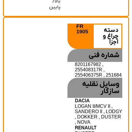
بالا/
پایین
FR
دسته
1905
چراغ و
اجزا
شماره فنی
8201167982 ,
255408317R ,
255406375R , 251684
وسایل نقلیه
سازگار
DACIA
LOGAN II/MCV II ,
SANDERO II , LODG
, DOKKER , DUSTER
, NOVA
RENAULT