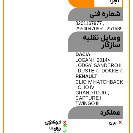
اجزا
شماره فنی
8201167977 ,
255404709R , 251689
وسایل نقلیه
سازگار
DACIA
LOGAN II 2014> ,
LODGY, SANDERO II
, DUSTER , DOKKER
RENAULT
CLIO IV HATCHBAC
, CLIO IV
GRANDTOUR ,
CAPTURE I ,
TWINGO III
عملکرد
بوق
سلکتور
سلکتور
اتولایت
مه‌شکن
مه‌شکن
نور
جلو
عقب
راهنما