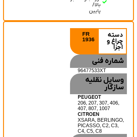
بالا/
پایین
FR
دسته
1936
چراغ و
اجزا
شماره فنی
96477533XT
وسایل نقلیه
سازگار
PEUGEOT
206, 207, 307, 406,
407, 807, 1007
CITROEN
XSARA, BERLINGO,
PICASSO, C2, C3,
C4, C5, C8