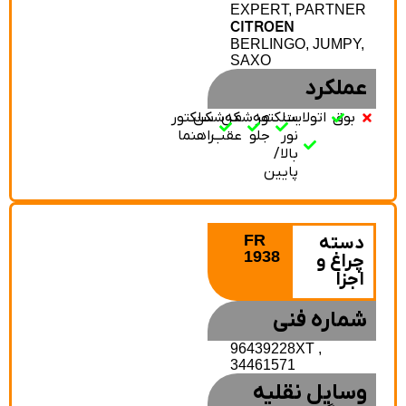
EXPERT, PARTNER
CITROEN
BERLINGO, JUMPY,
SAXO
عملکرد
بوق
اتولایت
سلکتور
مه‌شکن
مه‌شکن
سلکتور
نور
جلو
عقب
راهنما
بالا/
پایین
FR
دسته
1938
چراغ و
اجزا
شماره فنی
96439228XT ,
34461571
وسایل نقلیه