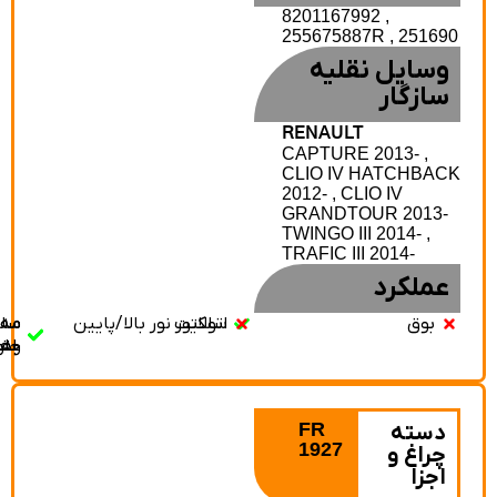
8201167992 ,
255675887R , 251690
وسایل نقلیه
سازگار
RENAULT
CAPTURE 2013- ,
CLIO IV HATCHBAC
2012- , CLIO IV
GRANDTOUR 2013-
TWINGO III 2014- ,
TRAFIC III 2014-
عملکرد
بوق
اتولایت
سلکتور نور بالا/پایین
سلکتور
مه‌شکن
مه‌شکن
جلو
عقب
راهنما
FR
دسته
1927
چراغ و
اجزا