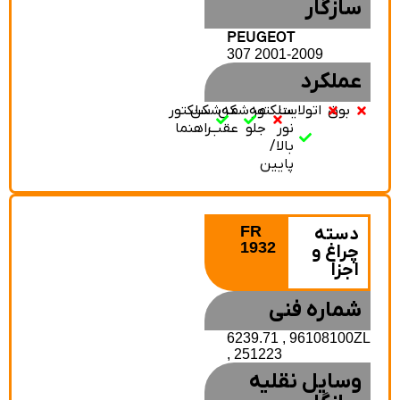
سازگار
PEUGEOT
307 2001-2009
عملکرد
بوق
اتولایت
سلکتور
مه‌شکن
مه‌شکن
سلکتور
نور
جلو
عقب
راهنما
بالا/
پایین
FR
دسته
1932
چراغ و
اجزا
شماره فنی
6239.71 , 96108100ZL
, 251223
وسایل نقلیه