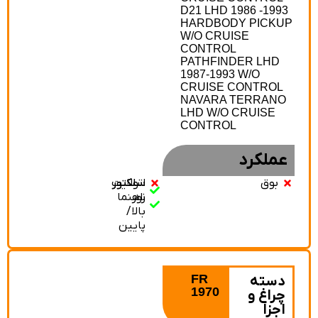
D21 LHD 1986 -1993
HARDBODY PICKUP
W/O CRUISE
CONTROL
PATHFINDER LHD
1987-1993 W/O
CRUISE CONTROL
NAVARA TERRANO
LHD W/O CRUISE
CONTROL
عملکرد
بوق
سلکتور
سلکتور
اتولایت
نور
راهنما
بالا/
پایین
FR
دسته
1970
چراغ و
اجزا