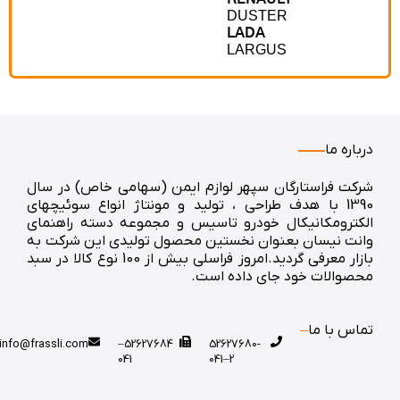
DUSTER
LADA
LARGUS
رباره ما
رکت فراستارگان سپهر لوازم ایمن (سهامی خاص) در سال
1390 با هدف طراحی ، تولید و مونتاژ انواع سوئیچهای
لکترومکانیکال خودرو تاسیس و مجموعه دسته راهنمای
انت نیسان بعنوان نخستین محصول تولیدی این شرکت به
بازار معرفی گردید.امروز فراسلی بیش از 100 نوع کالا در سبد
حصوالات خود جای داده است.
ماس با ما
info@frassli.com
52627684–
52627680-
041
2–041