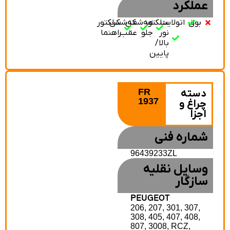
عملکرد
بوق
اتولایت
سلکتور
مه‌شکن
مه‌شکن
سلکتور
نور
جلو
عقب
راهنما
بالا/
پایین
FR
دسته
1937
چراغ و
اجزا
شماره فنی
96439233ZL
وسایل نقلیه
سازگار
PEUGEOT
206, 207, 301, 307,
308, 405, 407, 408,
807, 3008, RCZ,