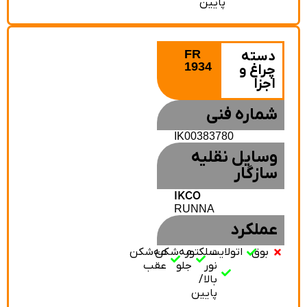
پایین
FR
دسته
1934
چراغ و
اجزا
شماره فنی
IK00383780
وسایل نقلیه
سازگار
IKCO
RUNNA
عملکرد
بوق
اتولایت
سلکتور
مه‌شکن
مه‌شکن
نور
جلو
عقب
بالا/
پایین