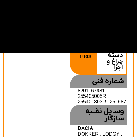
عملکرد
بوق
سلکتور
سلکتور
اتولایت
مه‌شکن
مه‌شکن
نور
جلو
عقب
راهنما
بالا/
پایین
FR
دسته
1903
چراغ و
اجزا
شماره فنی
8201167981 ,
255405005R ,
255401303R , 251687
وسایل نقلیه
سازگار
DACIA
DOKKER , LODGY ,