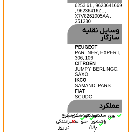
6253.61 , 9623641669
, 96236416ZL ,
X7V8261005AA ,
251280
وسایل نقلیه
سازگار
PEUGEOT
PARTNER, EXPERT,
306, 106
CITROEN
JUMPY, BERLINGO,
SAXO
IKCO
SAMAND, PARS
FIAT
SCUDO
عملکرد
بوق
سلکتور
سلکتور
مه‌شکن
مه‌شکن
چراغ
راهنما
نور
جلو
عقب
رانندگی
بالا/
در روز