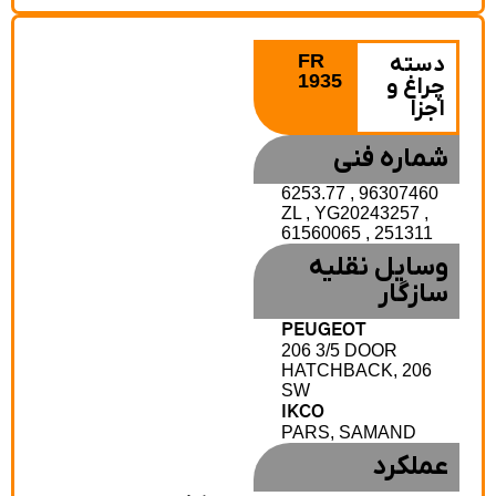
FR
دسته
1935
چراغ و
اجزا
شماره فنی
6253.77 , 96307460
ZL , YG20243257 ,
61560065 , 251311
وسایل نقلیه
سازگار
PEUGEOT
206 3/5 DOOR
HATCHBACK, 206
SW
IKCO
PARS, SAMAND
عملکرد