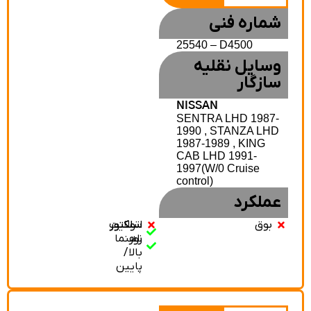
شماره فنی
25540 – D4500
وسایل نقلیه
سازگار
NISSAN
SENTRA LHD 1987-
1990 , STANZA LHD
1987-1989 , KING
CAB LHD 1991-
1997(W/0 Cruise
control)
عملکرد
بوق
سلکتور
سلکتور
اتولایت
نور
راهنما
بالا/
پایین