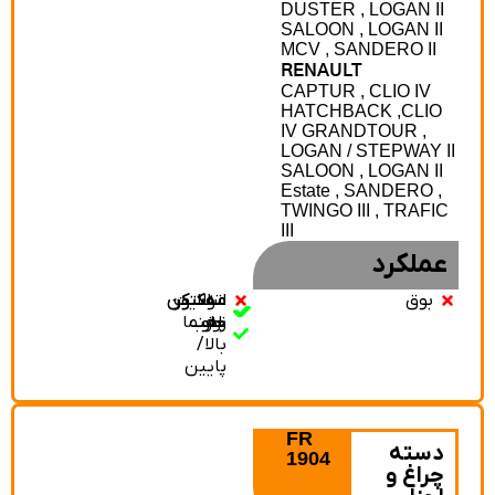
DUSTER , LOGAN II
SALOON , LOGAN II
MCV , SANDERO II
RENAULT
CAPTUR , CLIO IV
HATCHBACK ,CLIO
IV GRANDTOUR ,
LOGAN / STEPWAY II
SALOON , LOGAN II
Estate , SANDERO ,
TWINGO III , TRAFIC
III
عملکرد
بوق
سلکتور
سلکتور
اتولایت
مه‌شکن
مه‌شکن
نور
جلو
عقب
راهنما
بالا/
پایین
FR
دسته
1904
چراغ و