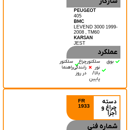
سازگار
PEUGEOT
405
BMC
LEVEND 3000 1999-
2008 , TM60
KARSAN
JEST
عملکرد
بوق
سلکتور
چراغ
سلکتور
نور
رانندگی
راهنما
بالا/
در روز
پایین
FR
دسته
1933
چراغ و
اجزا
شماره فنی