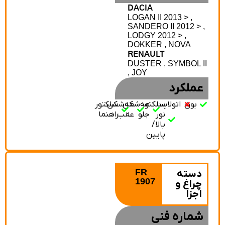
DACIA
LOGAN II 2013 > ,
SANDERO II 2012 > ,
LODGY 2012 > ,
DOKKER , NOVA
RENAULT
DUSTER , SYMBOL II
, JOY
عملکرد
بوق
اتولایت
سلکتور
مه‌شکن
مه‌شکن
سلکتور
نور
جلو
عقب
راهنما
بالا/
پایین
FR
دسته
1907
چراغ و
اجزا
شماره فنی